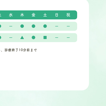
火
水
木
金
土
日
祝
●
ー
●
●
●
ー
ー
●
ー
▲
●
■
ー
ー
ら、診療終了10分前まで