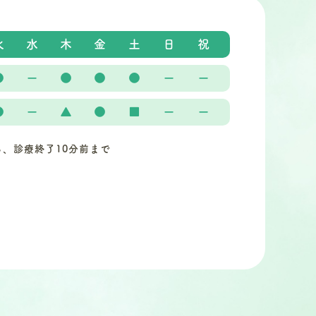
火
水
木
金
土
日
祝
●
ー
●
●
●
ー
ー
●
ー
▲
●
■
ー
ー
ら、診療終了10分前まで